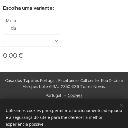
Escolha uma variante:
Medi
da
0,00
€
Casa dos Tapetes Portugal , Escritórios- Call center Rua Dr José
Marques Lote 6 R/c 2350-536 Torres Novas.
Portugal
Cookies
Idiomas
Utilizamos cookies para permitir o funcionamento adequado
Português
Español
e a segurança do site e para lhe oferecer a melhor
experiência possível.