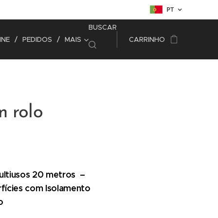
PT
BUSCAR
INE
PEDIDOS
MAIS
CARRINHO
m rolo
ltiusos 20 metros –
fícies com Isolamento
o