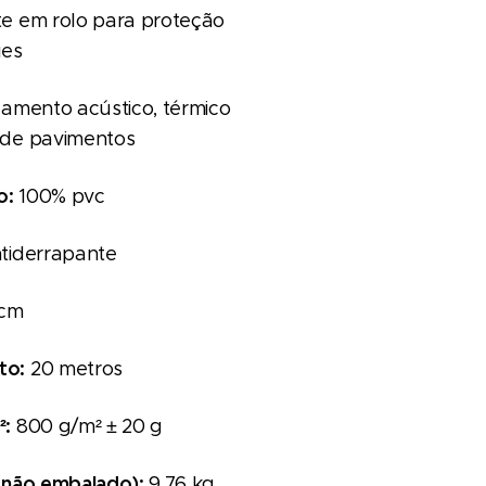
e em rolo para proteção
ies
lamento acústico, térmico
 de pavimentos
o:
100% pvc
tiderrapante
 cm
to:
20 metros
²:
800 g/m² ± 20 g
(não embalado):
9,76 kg