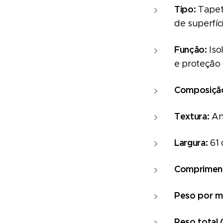
Tipo:
Tapet
de superfíc
Função:
Iso
e proteção
Composiçã
Textura:
An
Largura:
61
Comprimen
Peso por m
Peso total 