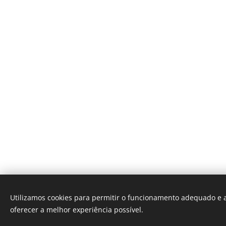
Utilizamos cookies para permitir o funcionamento adequado e a
Casa dos Tapetes Portugal , Escritó
oferecer a melhor experiência possível.
Portugal
Cookies