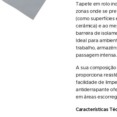
Tapete em rolo in
zonas onde se pre
(como superfícies
cerâmica) e ao me
barreira de isolam
Ideal para ambient
trabalho, armazéns
passagem intensa.
A sua composição
proporciona resist
facilidade de limp
antiderrapante of
em áreas escorreg
Características Téc