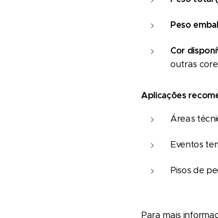
Peso embal
Cor disponí
outras core
Aplicações recom
Áreas técn
Eventos te
Pisos de pe
Para mais informa