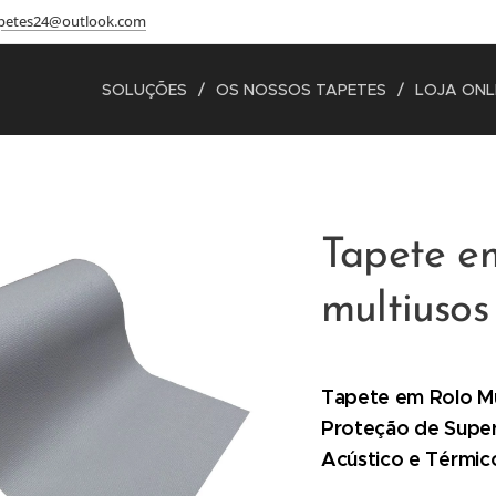
petes24@outlook.com
SOLUÇÕES
OS NOSSOS TAPETES
LOJA ONL
Tapete e
multiusos
Tapete em Rolo Mu
Proteção de Super
Acústico e Térmic