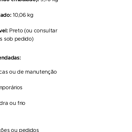
ado:
10,06 kg
vel:
Preto (ou consultar
s sob pedido)
endadas:
icas ou de manutenção
mporários
dra ou frio
ções ou pedidos