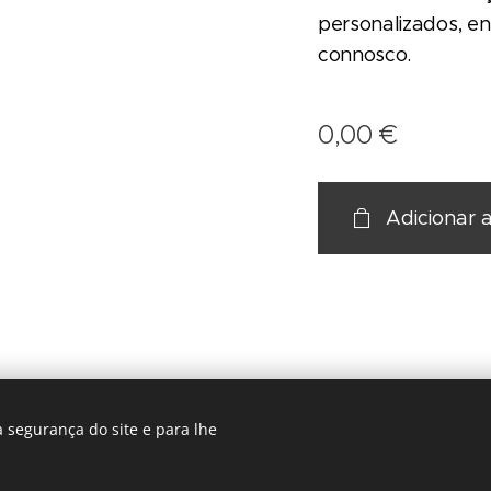
personalizados, e
connosco.
0,00
€
Adicionar 
 segurança do site e para lhe
rios- Call center Rua Dr José Marques Lote 6 R/c 2350-536 Torres No