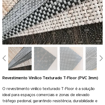
44005CT22
44007CT22
8019CT22
8012CT22
Revestimento Vinílico Texturado T-Floor (PVC 3mm)
O revestimento vinílico texturado T-Floor é a solução
ideal para espaços comerciais e zonas de elevado
tráfego pedonal, garantindo resistência, durabilidade e