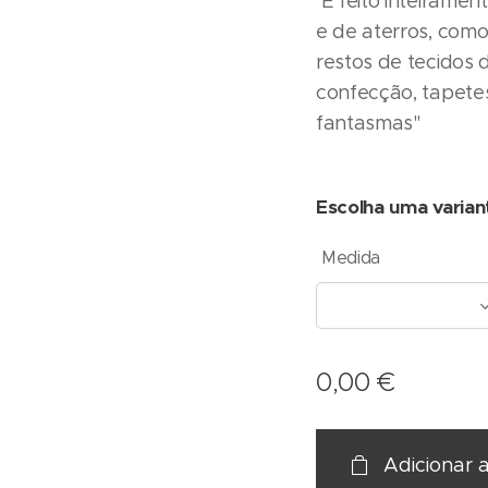
É feito inteiramen
e de aterros, como 
restos de tecidos
confecção, tapetes
fantasmas"
Escolha uma varian
Medida
0,00
€
Adicionar 