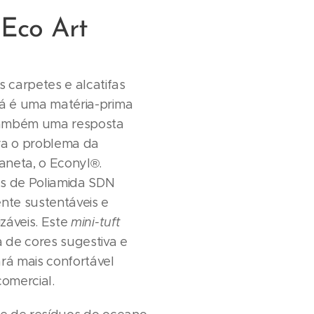
 Eco Art
 carpetes e alcatifas
tá é uma matéria-prima
também uma resposta
ara o problema da
aneta, o Econyl®.
as de Poliamida SDN
ente sustentáveis e
izáveis. Este
mini-tuft
 de cores sugestiva e
ará mais confortável
omercial.