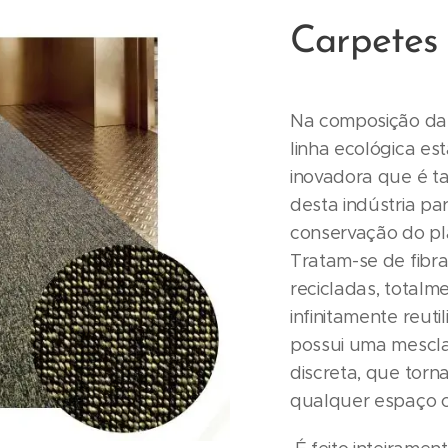
Carpetes
Na composição das
linha ecológica es
inovadora que é 
desta indústria p
conservação do pl
Tratam-se de fibr
recicladas, totalm
infinitamente reutil
possui uma mescla
discreta, que torn
qualquer espaço c