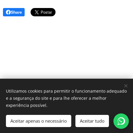
Share
Casa dos Tapetes Portugal , Escritórios- Call center Rua Dr José
Utilizamos cookies para permitir o funcionamento adequado
Marques Lote 6 R/c 2350-536 Torres Novas.
e a segurança do site e para lhe oferecer a melhor
Portugal
Cookies
experiência possível.
Idiomas
Aceitar apenas o necessário
Aceitar tudo
Português
Español