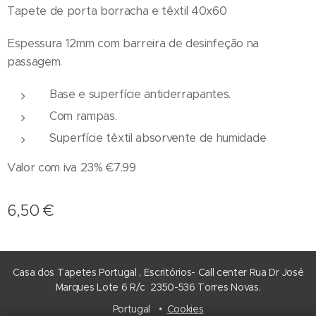
Tapete de porta borracha e têxtil 40x60
Espessura 12mm com barreira de desinfeção na
passagem.
Base e superfície antiderrapantes.
Com rampas.
Superfície têxtil absorvente de humidade
Valor com iva 23% €7.99
6,50
€
Casa dos Tapetes Portugal , Escritórios- Call center Rua Dr José
Marques Lote 6 R/c 2350-536 Torres Novas.
Portugal
Cookies